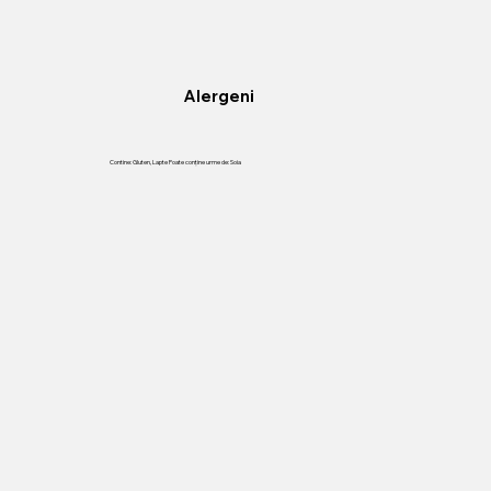
Alergeni
Contine: Gluten, Lapte Poate conține urme de: Soia