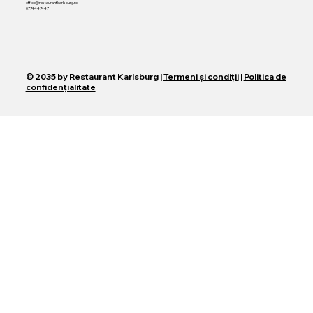
office@restaurantkarlsburg.ro
0774447447
© 2035 by Restaurant Karlsburg |
Termeni și condiții
|
Politica de
confidențialitate