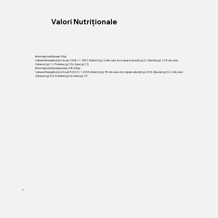
Valori Nutriționale
Informații nutriționale 100g
Valoare Energetică (kJ/kcal): 1068.1 / 255.7, Grăsimi (g): 16 din care: Acizi grași saturați (g) 6.1, Glucide (g): 12.8 din care:
Zaharuri (g): 1.1, Proteine (g): 13.6, Sare (g): 1.5
Informații nutriționale porție (480.00g)
Valoare Energetică (kJ/kcal): 5201.5 / 1245.5, Grăsimi (g): 78 din care: Acizi grași saturați (g) 29.8, Glucide (g): 62.2 din care:
Zaharuri (g): 5.4, Proteine (g): 66, Sare (g): 7.4