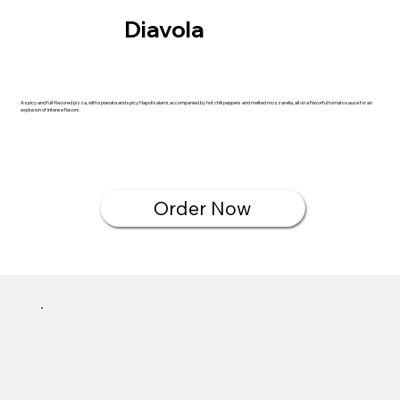
Diavola
A spicy and full-flavored pizza, with spianata and spicy Napoli salami, accompanied by hot chili peppers and melted mozzarella, all on a flavorful tomato sauce for an
explosion of intense flavors.
Order Now