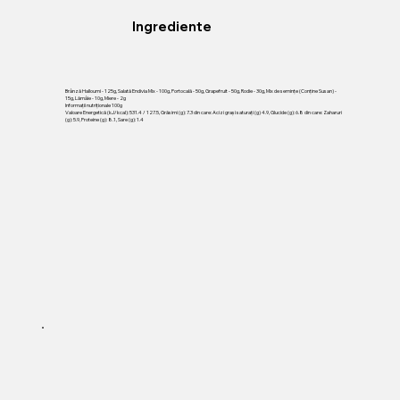
Ingrediente
Brânză Halloumi - 125g, Salată Endivia Mix - 100g, Portocală - 50g, Grapefruit - 50g, Rodie - 30g, Mix de semințe (Conține Susan) -
15g, Lămâie - 10g, Miere - 2g
Informații nutriționale 100g
Valoare Energetică (kJ/kcal): 531.4 / 127.5, Grăsimi (g): 7.3 din care: Acizi grași saturați (g) 4.9, Glucide (g): 6.8 din care: Zaharuri
(g): 5.9, Proteine (g): 8.1, Sare (g): 1.4