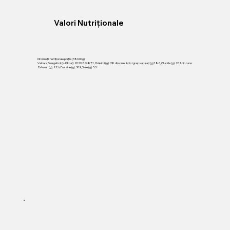
Valori Nutriționale
Informații nutriționale porție (380.00g)
Valoare Energetică (kJ/kcal): 2029.8/487.1, Grăsimi (g): 28 din care: Acizi grași saturați (g) 18.6, Glucide (g): 26.1 din care:
Zaharuri (g): 22.6, Proteine (g): 30.9, Sare (g): 5.3