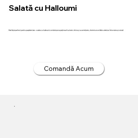
Salată cu Halloumi
Răsfățul perfect pentru papilele tale – salata cu halloumi combină prospețimea fructelor citrice și a semințelor, oferind un echilibru delicios între dulce și sărat!
Comandă Acum