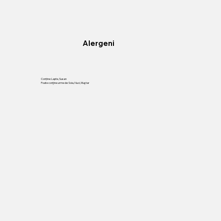
Alergeni
Conține: Lapte, Susan
Poate conţine urme de: Soia, Nuci, Muştar