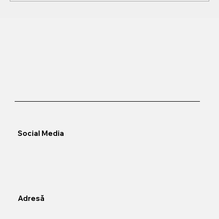
Descoperă noul site Karlsburg – mai intuitiv,
mai informativ, mai aproape de tine!
Social Media
Adresă