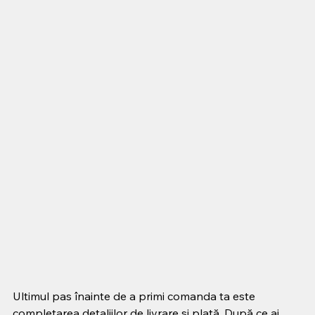
Ultimul pas înainte de a primi comanda ta este 
completarea detaliilor de livrare și plată. După ce ai 