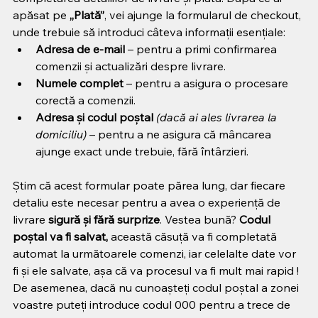
apăsat pe 
„Plată”
, vei ajunge la formularul de checkout, 
unde trebuie să introduci câteva informații esențiale:
Adresa de e-mail
 – pentru a primi confirmarea 
comenzii și actualizări despre livrare.
Numele complet
 – pentru a asigura o procesare 
corectă a comenzii.
Adresa și codul poștal
(dacă ai ales livrarea la 
domiciliu)
 – pentru a ne asigura că mâncarea 
ajunge exact unde trebuie, fără întârzieri.
Știm că acest formular poate părea lung, dar fiecare 
detaliu este necesar pentru a avea o experiență de 
livrare 
sigură și fără surprize
. Vestea bună? 
Codul 
poștal va fi salvat,
 această căsuță va fi completată 
automat la următoarele comenzi, iar celelalte date vor 
fi și ele salvate, așa că va procesul va fi mult mai rapid ! 
De asemenea, dacă nu cunoașteți codul poștal a zonei 
voastre puteți introduce codul 000 pentru a trece de 