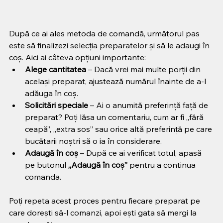
După ce ai ales metoda de comandă, următorul pas 
este să finalizezi selecția preparatelor și să le adaugi în 
coș. Aici ai câteva opțiuni importante:
Alege cantitatea
 – Dacă vrei mai multe porții din 
același preparat, ajustează numărul înainte de a-l 
adăuga în coș.
Solicitări speciale
 – Ai o anumită preferință față de 
preparat? Poți lăsa un comentariu, cum ar fi „fără 
ceapă”, „extra sos” sau orice altă preferință pe care 
bucătarii noștri să o ia în considerare.
Adaugă în coș
 – După ce ai verificat totul, apasă 
pe butonul 
„Adaugă în coș”
 pentru a continua 
comanda.
Poți repeta acest proces pentru fiecare preparat pe 
care dorești să-l comanzi, apoi ești gata să mergi la 