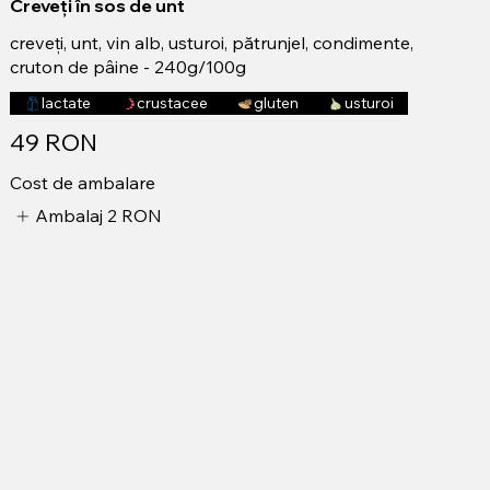
Creveți în sos de unt
creveți, unt, vin alb, usturoi, pătrunjel, condimente,
cruton de pâine - 240g/100g
lactate
crustacee
gluten
usturoi
49 RON
Cost de ambalare
Ambalaj
2 RON