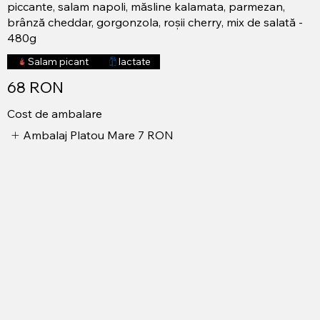
piccante, salam napoli, măsline kalamata, parmezan,
brânză cheddar, gorgonzola, roșii cherry, mix de salată -
480g
Salam picant
lactate
68 RON
Cost de ambalare
Ambalaj Platou Mare
7 RON