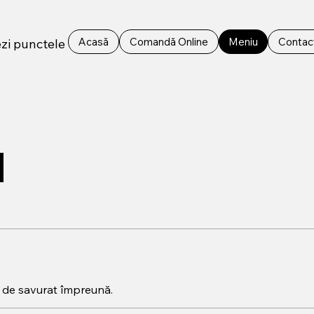
Acasă
Comandă Online
Meniu
Contac
zi punctele
e de savurat împreună.