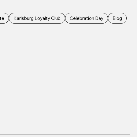
te
Karlsburg Loyalty Club
Celebration Day
Blog