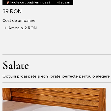
fructe cu coajă lemnoasă
susan
39 RON
Cost de ambalare
Ambalaj
2 RON
Salate
Opțiuni proaspete și echilibrate, perfecte pentru o alegere 