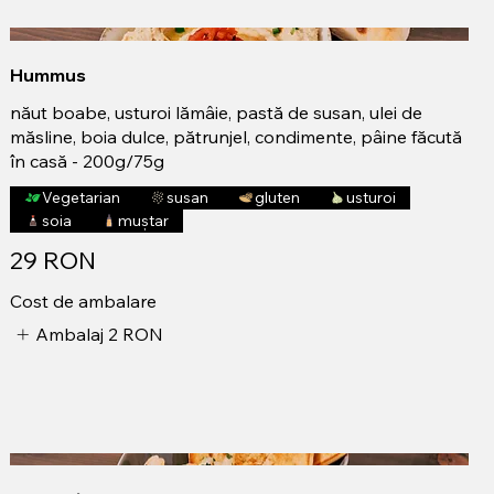
Hummus
năut boabe, usturoi lămâie, pastă de susan, ulei de
măsline, boia dulce, pătrunjel, condimente, pâine făcută
în casă - 200g/75g
Vegetarian
susan
gluten
usturoi
soia
muștar
29 RON
Cost de ambalare
Ambalaj
2 RON