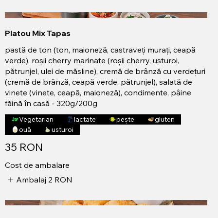
Platou Mix Tapas
pastă de ton (ton, maioneză, castraveți murați, ceapă
verde), roșii cherry marinate (roșii cherry, usturoi,
pătrunjel, ulei de măsline), cremă de brânză cu verdețuri
(cremă de brânză, ceapă verde, pătrunjel), salată de
vinete (vinete, ceapă, maioneză), condimente, pâine
făină în casă - 320g/200g
Vegetarian
lactate
pește
gluten
ouă
usturoi
35 RON
Cost de ambalare
Ambalaj
2 RON