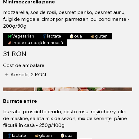
Mini mozzarella pane
mozzarella, sos de roșii, pesmet panko, pesmet auriu,
fulgi de migdale, cimbrișor, parmezan, ou, condimente -
200g/50g
Vegetarian
lactate
ouă
gluten
fructe cu coajă lemnoasă
31 RON
Cost de ambalare
Ambalaj
2 RON
Burrata antre
burrata, prosciutto crudo, pesto roșu, roșii cherry, ulei
de măsline, salată mix de sezon, mix de semințe, pâine
făcută în casă - 250g/100g
lactate
gluten
ouă