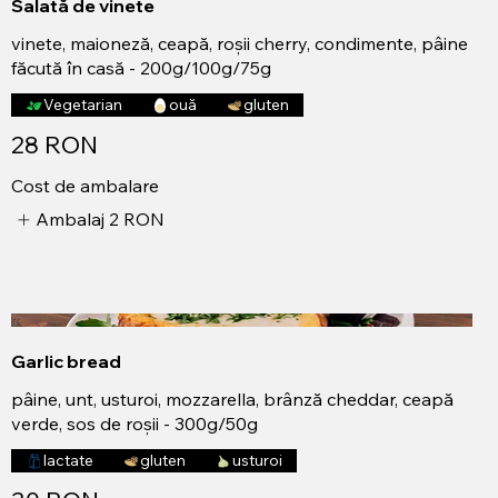
Salată de vinete
vinete, maioneză, ceapă, roșii cherry, condimente, pâine
făcută în casă - 200g/100g/75g
Vegetarian
ouă
gluten
28 RON
Cost de ambalare
Ambalaj
2 RON
Garlic bread
pâine, unt, usturoi, mozzarella, brânză cheddar, ceapă
verde, sos de roșii - 300g/50g
lactate
gluten
usturoi