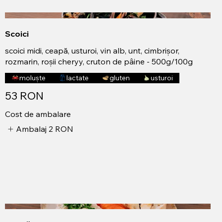
Scoici
scoici midi, ceapă, usturoi, vin alb, unt, cimbrișor,
rozmarin, roșii cheryy, cruton de pâine - 500g/100g
moluște
lactate
gluten
usturoi
53 RON
Cost de ambalare
Ambalaj
2 RON