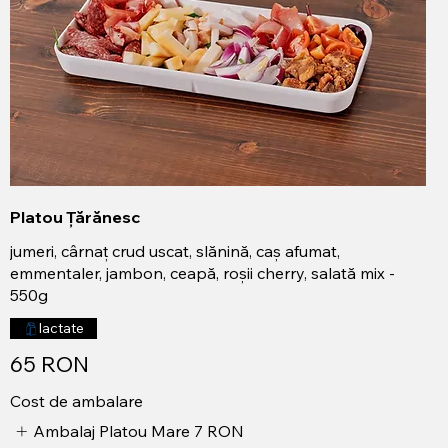
Platou Țărănesc
jumeri, cârnaț crud uscat, slănină, caș afumat,
emmentaler, jambon, ceapă, roșii cherry, salată mix -
550g
lactate
65 RON
Cost de ambalare
Ambalaj Platou Mare
7 RON