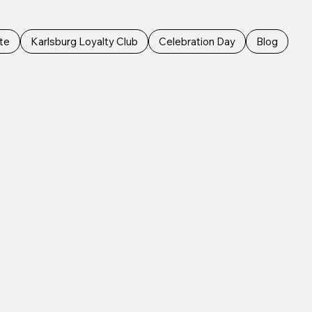
te
Karlsburg Loyalty Club
Celebration Day
Blog