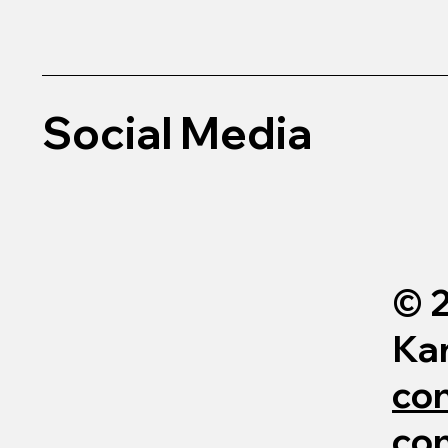
Social Media
© 
Kar
con
con