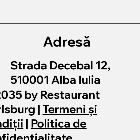
Adresă
​Strada Decebal 12,
510001 Alba Iulia
2035 by Restaurant
lsburg |
Termeni și
diții
|
Politica de
fidențialitate