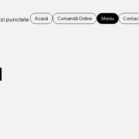
Acasă
Comandă Online
Meniu
Contac
zi punctele