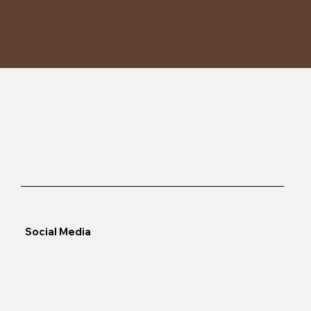
Social Media