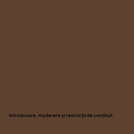
Introducere, moderare și restricții de conținut