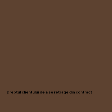
Dreptul clientului de a se retrage din contract