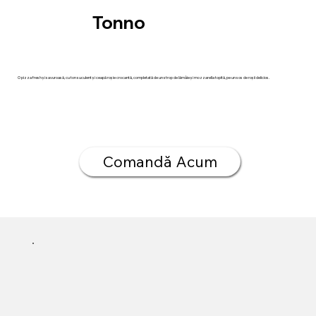
Tonno
O pizza fresh și savuroasă, cu ton suculent și ceapă roșie crocantă, completată de un strop de lămâie și mozzarella topită, pe un sos de roșii delicios.
Comandă Acum