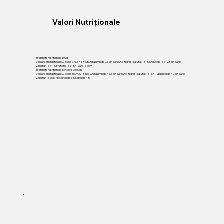
Valori Nutriționale
Informații nutriționale 100g
Valoare Energetică (kJ/kcal): 775.5 / 185.8, Grăsimi (g): 9.5 din care: Acizi grași saturați (g) 3.6, Glucide (g): 10.3 din care:
Zaharuri (g): 1.4, Proteine (g): 13.4, Sare (g): 0.9
Informații nutriționale porție (420.00g)
Valoare Energetică (kJ/kcal): 3699.3 / 886.2, Grăsimi (g): 45.5 din care: Acizi grași saturați (g) 17.1, Glucide (g): 49 din care:
Zaharuri (g): 6.6, Proteine (g): 64, Sare (g): 4.5