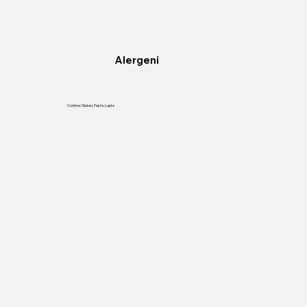
Alergeni
Conține: Gluten, Peşte, Lapte