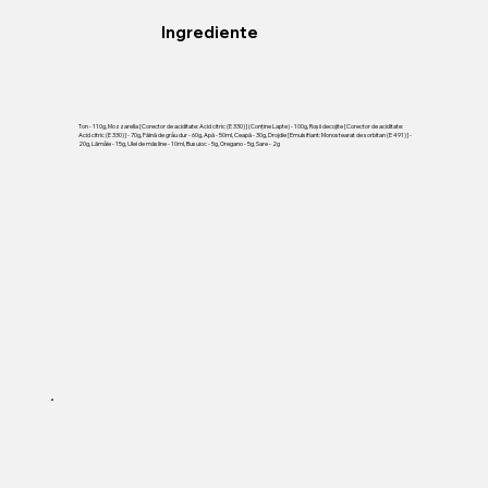
Ingrediente
Ton - 110g, Mozzarella [Corector de aciditate: Acid citric (E 330)] (Conține Lapte) - 100g, Roșii decojite [Corector de aciditate:
Acid citric (E 330)] - 70g, Făină de grâu dur - 60g, Apă - 50ml, Ceapă - 30g, Drojdie [Emulsifiant: Monostearat de sorbitan (E 491)] -
20g, Lămâie - 15g, Ulei de măsline - 10ml, Busuioc - 5g, Oregano - 5g, Sare - 2g